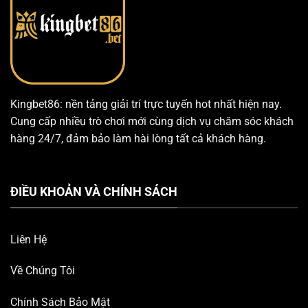
Cùng
Kingbet86
Kingbet86: nền tảng giải trí trực tuyến hot nhất hiện nay.
Cung cấp nhiều trò chơi mới cùng dịch vụ chăm sóc khách
hàng 24/7, đảm bảo làm hài lòng tất cả khách hàng.
ĐIỀU KHOẢN VÀ CHÍNH SÁCH
Liên Hệ
Về Chúng Tôi
Chính Sách Bảo Mật