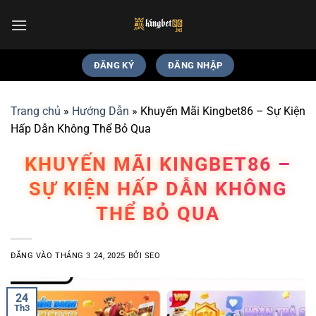
Bỏ
qua
nội
dung
ĐĂNG KÝ
ĐĂNG NHẬP
Trang chủ
»
Hướng Dẫn
»
Khuyến Mãi Kingbet86 – Sự Kiện
Hấp Dẫn Không Thể Bỏ Qua
KHUYẾN MÃI KINGBET86 –
SỰ KIỆN HẤP DẪN KHÔNG
THỂ BỎ QUA
ĐĂNG VÀO
THÁNG 3 24, 2025
BỞI
SEO
24
Th3