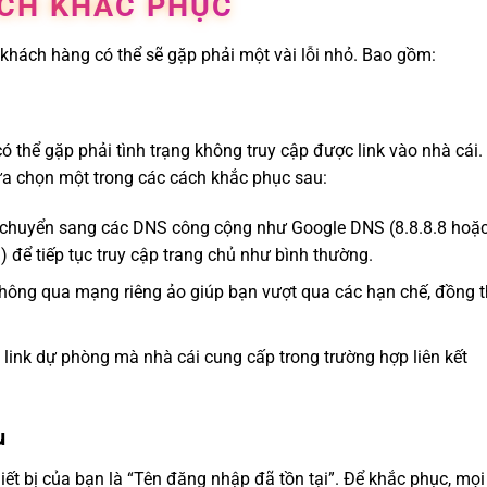
CH KHẮC PHỤC
 khách hàng có thể sẽ gặp phải một vài lỗi nhỏ. Bao gồm:
ó thể gặp phải tình trạng không truy cập được link vào nhà cái.
ựa chọn một trong các cách khắc phục sau:
 chuyển sang các DNS công cộng như Google DNS (8.8.8.8 hoặ
.1) để tiếp tục truy cập trang chủ như bình thường.
thông qua mạng riêng ảo giúp bạn vượt qua các hạn chế, đồng t
link dự phòng mà nhà cái cung cấp trong trường hợp liên kết
u
hiết bị của bạn là “Tên đăng nhập đã tồn tại”. Để khắc phục, mọi