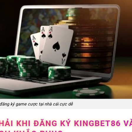
đăng ký game cược tại nhà cái cực dễ
HẢI KHI ĐĂNG KÝ KINGBET86 V