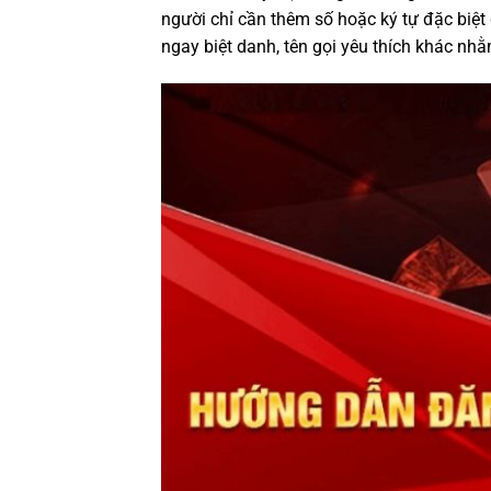
người chỉ cần thêm số hoặc ký tự đặc biệ
ngay biệt danh, tên gọi yêu thích khác nhằm