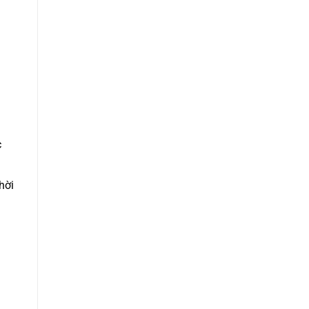
c
hời