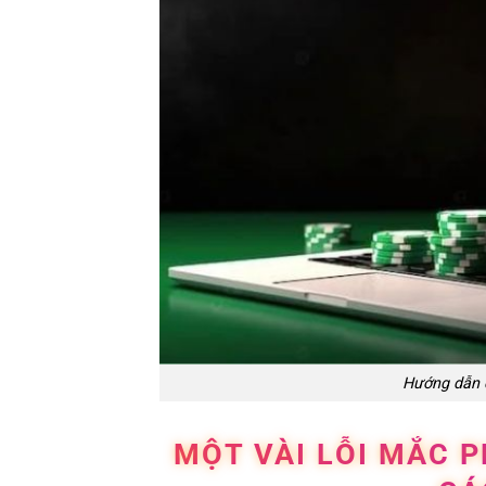
Hướng dẫn 
MỘT VÀI LỖI MẮC P