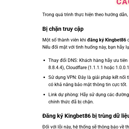
CÁ
Trong quá trình thực hiện theo hướng dẫn,
Bị chặn truy cập
Một số thành viên khi
đăng ký Kingbet86
c
Nếu đối mặt với tình huống này, bạn hãy l
Thay đổi DNS: Khách hàng hãy ưu tiên
8.8.4.4), Cloudflare (1.1.1.1 hoặc 1.0.0
Sử dụng VPN: Đây là giải pháp kết nối 
có khả năng bảo mật thông tin cực tốt.
Link dự phòng: Hãy sử dụng các đường 
chính thức đã bị chặn.
Đăng ký Kingbet86 bị trùng dữ liệ
Đối với lỗi này, hệ thống sẽ thông báo về t