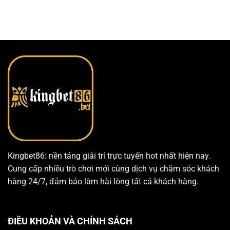
Kingbet86: nền tảng giải trí trực tuyến hot nhất hiện nay.
Cung cấp nhiều trò chơi mới cùng dịch vụ chăm sóc khách
hàng 24/7, đảm bảo làm hài lòng tất cả khách hàng.
ĐIỀU KHOẢN VÀ CHÍNH SÁCH