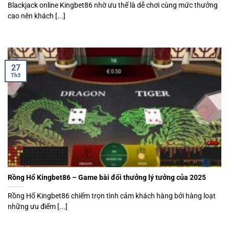
Blackjack online Kingbet86 nhờ ưu thế là dễ chơi cùng mức thưởng
cao nên khách [...]
27
Th3
Rồng Hổ Kingbet86 – Game bài đổi thưởng lý tưởng của 2025
Rồng Hổ Kingbet86 chiếm trọn tình cảm khách hàng bởi hàng loạt
những ưu điểm [...]