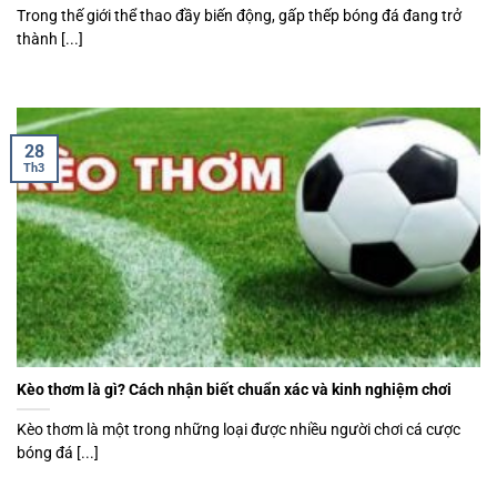
Trong thế giới thể thao đầy biến động, gấp thếp bóng đá đang trở
thành [...]
28
Th3
Kèo thơm là gì? Cách nhận biết chuẩn xác và kinh nghiệm chơi
Kèo thơm là một trong những loại được nhiều người chơi cá cược
bóng đá [...]