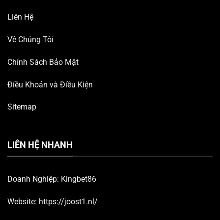
Liên Hệ
Về Chúng Tôi
Chính Sách Bảo Mật
Điều Khoản và Điều Kiện
Sitemap
LIÊN HỆ NHANH
Doanh Nghiệp:
Kingbet86
Website:
https://joost1.nl/