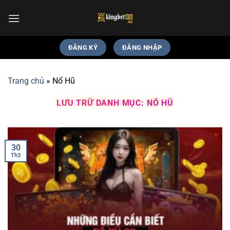
Bỏ
qua
nội
dung
ĐĂNG KÝ
ĐĂNG NHẬP
Trang chủ
»
Nổ Hũ
LƯU TRỮ DANH MỤC:
NỔ HŨ
30
Th3