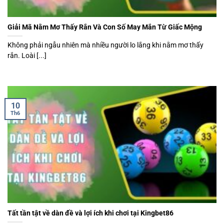
Giải Mã Nằm Mơ Thấy Rắn Và Con Số May Mắn Từ Giấc Mộng
Không phải ngẫu nhiên mà nhiều người lo lắng khi nằm mơ thấy
rắn. Loài [...]
10
Th6
Tất tần tật về dàn đề và lợi ích khi chơi tại Kingbet86