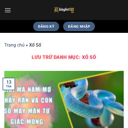
Bỏ
qua
nội
dung
ĐĂNG KÝ
ĐĂNG NHẬP
Trang chủ
»
Xổ Số
LƯU TRỮ DANH MỤC:
XỔ SỐ
13
Th6