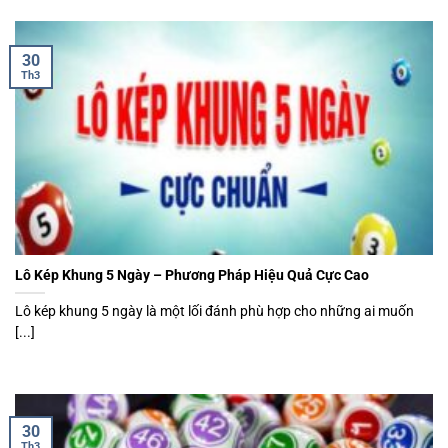
30
Th3
Lô Kép Khung 5 Ngày – Phương Pháp Hiệu Quả Cực Cao
Lô kép khung 5 ngày là một lối đánh phù hợp cho những ai muốn
[...]
30
Th3