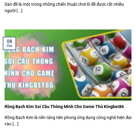
Dàn đề là một trong những chiến thuật chơi lô đề được rất nhiều
người [...]
08
Th6
Rồng Bạch Kim Soi Cầu Thông Minh Cho Game Thủ Kingbet86
Rồng Bạch Kim là nền tảng tiên phong ứng dụng công nghệ hiện đại
vào [...]