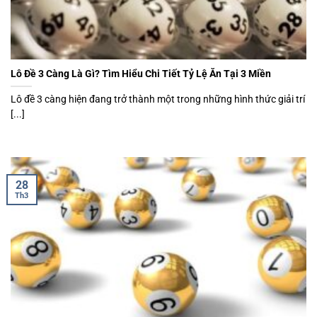
Lô Đề 3 Càng Là Gì? Tìm Hiểu Chi Tiết Tỷ Lệ Ăn Tại 3 Miền
Lô đề 3 càng hiện đang trở thành một trong những hình thức giải trí
[...]
28
Th3