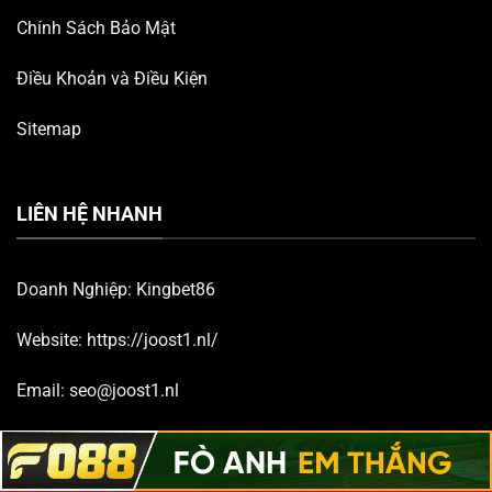
Chính Sách Bảo Mật
Điều Khoản và Điều Kiện
Sitemap
LIÊN HỆ NHANH
Doanh Nghiệp:
Kingbet86
Website:
https://joost1.nl/
Email:
seo@joost1.nl
Hotline:
0563.971.923
Địa Chỉ:
33 Đường DC13, Sơn Kỳ, Tân Phú, Hồ Chí Minh,