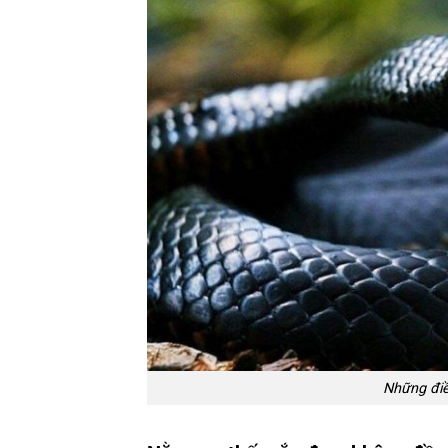
Những điề