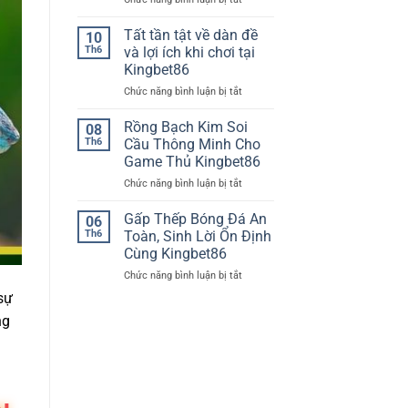
Giải
Hành
Mã
Cùng
Tất tần tật về dàn đề
10
Nằm
Kingbet86
Th6
và lợi ích khi chơi tại
Mơ
Kingbet86
Thấy
ở
Chức năng bình luận bị tắt
Rắn
Tất
Và
tần
Con
Rồng Bạch Kim Soi
08
tật
Số
Th6
Cầu Thông Minh Cho
về
May
Game Thủ Kingbet86
dàn
Mắn
ở
Chức năng bình luận bị tắt
đề
Từ
Rồng
và
Giấc
Bạch
lợi
Mộng
Gấp Thếp Bóng Đá An
06
Kim
ích
Th6
Toàn, Sinh Lời Ổn Định
Soi
khi
Cùng Kingbet86
Cầu
chơi
ở
Chức năng bình luận bị tắt
Thông
tại
Gấp
Minh
Kingbet86
sự
Thếp
Cho
ng
Bóng
Game
Đá
Thủ
An
Kingbet86
Toàn,
Sinh
Lời