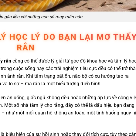
ắn gắn liền với những con số may mắn nào
LÝ HỌC LÝ DO BẠN LẠI MƠ THẤ
RẮN
y rắn
cũng có thể được lý giải từ góc độ khoa học và tâm lý học
rong cuộc sống hay các trải nghiệm tiêu cực đều có thể trở th
h ảnh rắn. Khi tâm trạng bất ổn, não bộ có xu hướng tạo ra
và lo sợ – mà rắn là một biểu tượng điển hình.
uen ăn uống, giấc ngủ không đều hoặc những áp lực về công vi
n. Một số nhà tâm lý cho rằng, đây có thể là dấu hiệu bạn đang
hức – như một mối quan hệ không an toàn, một tình huống nguy 
 là biểu hiện của sự hồi sinh hoặc thay đổi tích cực, tùy theo c