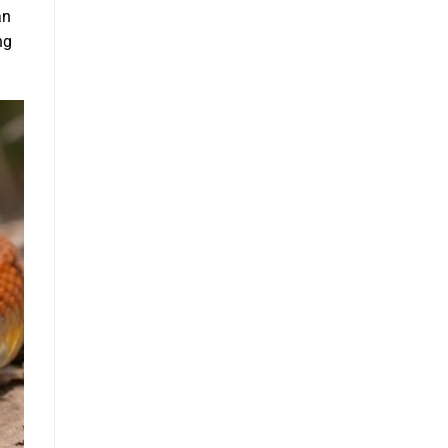
ắn
ng