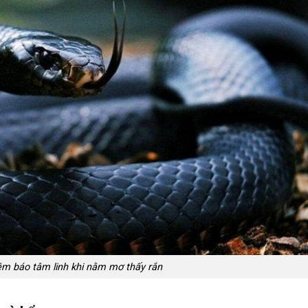
m báo tâm linh khi nằm mơ thấy rắn