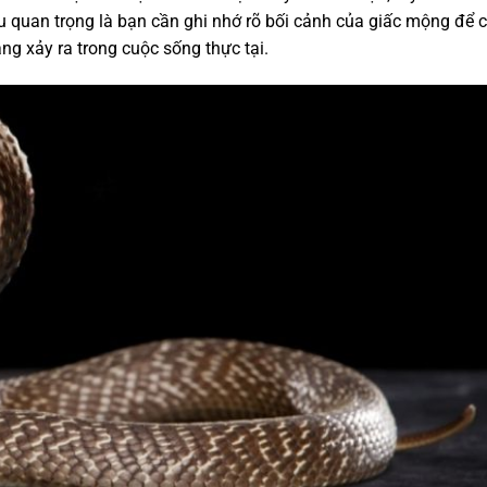
ều quan trọng là bạn cần ghi nhớ rõ bối cảnh của giấc mộng để 
ng xảy ra trong cuộc sống thực tại.