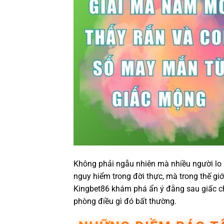
Không phải ngẫu nhiên mà nhiều người lo 
nguy hiểm trong đời thực, mà trong thế giớ
Kingbet86 khám phá ẩn ý đằng sau giấc 
phòng điều gì đó bất thường.