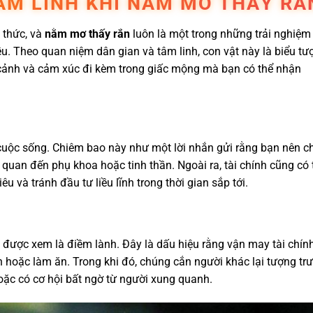
ÂM LINH KHI NẰM MƠ THẤY RẮ
 thức, và
nằm mơ thấy rắn
luôn là một trong những trải nghiệm
. Theo quan niệm dân gian và tâm linh, con vật này là biểu tư
i cảnh và cảm xúc đi kèm trong giấc mộng mà bạn có thể nhận
 cuộc sống. Chiêm bao này như một lời nhắn gửi rằng bạn nên c
n quan đến phụ khoa hoặc tinh thần. Ngoài ra, tài chính cũng có 
iêu và tránh đầu tư liều lĩnh trong thời gian sắp tới.
 được xem là điềm lành. Đây là dấu hiệu rằng vận may tài chín
h hoặc làm ăn. Trong khi đó, chúng cắn người khác lại tượng tr
oặc có cơ hội bất ngờ từ người xung quanh.