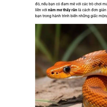
đó, nếu bạn có đam mê với các trò chơi may
liền với
nằm mơ thấy rắn
là cách đơn giản
bạn trong hành trình biến những giấc mộng 