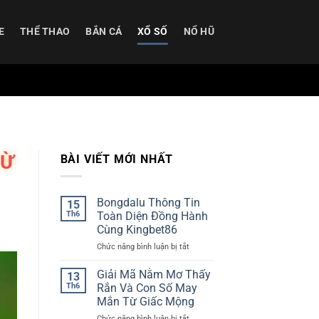
E
THỂ THAO
BẮN CÁ
XỔ SỐ
NỔ HŨ
TỪ
BÀI VIẾT MỚI NHẤT
Bongdalu Thông Tin
15
Th6
Toàn Diện Đồng Hành
Cùng Kingbet86
ở
Chức năng bình luận bị tắt
Bongdalu
Thông
Giải Mã Nằm Mơ Thấy
13
Tin
Th6
Rắn Và Con Số May
Toàn
Mắn Từ Giấc Mộng
Diện
ở
Chức năng bình luận bị tắt
Đồng