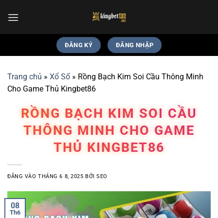
Bỏ
qua
nội
dung
ĐĂNG KÝ
ĐĂNG NHẬP
Trang chủ
»
Xổ Số
»
Rồng Bạch Kim Soi Cầu Thông Minh
Cho Game Thủ Kingbet86
RỒNG BẠCH KIM SOI CẦU
THÔNG MINH CHO GAME
THỦ KINGBET86
ĐĂNG VÀO
THÁNG 6 8, 2025
BỞI
SEO
08
Th6