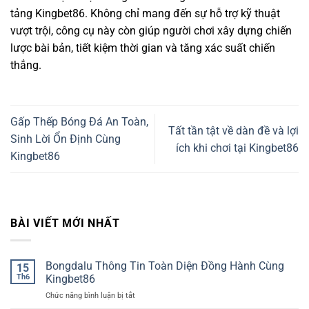
tảng Kingbet86. Không chỉ mang đến sự hỗ trợ kỹ thuật
vượt trội, công cụ này còn giúp người chơi xây dựng chiến
lược bài bản, tiết kiệm thời gian và tăng xác suất chiến
thắng.
Gấp Thếp Bóng Đá An Toàn,
Tất tần tật về dàn đề và lợi
Sinh Lời Ổn Định Cùng
ích khi chơi tại Kingbet86
Kingbet86
BÀI VIẾT MỚI NHẤT
Bongdalu Thông Tin Toàn Diện Đồng Hành Cùng
15
Th6
Kingbet86
ở
Chức năng bình luận bị tắt
Bongdalu