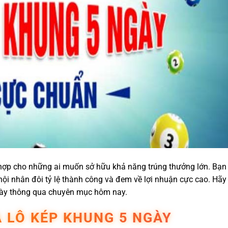
hợp cho những ai muốn sở hữu khả năng trúng thưởng lớn. Bạn
hội nhân đôi tỷ lệ thành công và đem về lợi nhuận cực cao. Hãy
ày thông qua chuyên mục hôm nay.
A LÔ KÉP KHUNG 5 NGÀY