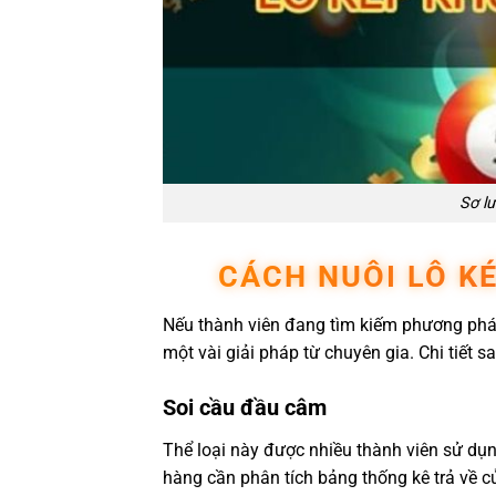
Sơ l
CÁCH NUÔI LÔ K
Nếu thành viên đang tìm kiếm phương pháp
một vài giải pháp từ chuyên gia. Chi tiết s
Soi cầu đầu câm
Thể loại này được nhiều thành viên sử dụn
hàng cần phân tích bảng thống kê trả về c