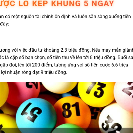
ƯỢC LÔ KÉP KHUNG 5 NGÀY
cần có một nguồn tài chính ổn định và luôn sẵn sàng xuống tiền
 đây:
ương với việc đầu tư khoảng 2.3 triệu đồng. Nếu may mắn giàn
c là cặp số bạn chọn, số tiền thu về lên tới 8 triệu đồng. Buổi s
 gấp đôi, lên tới 200 điểm, tương ứng với số tiền cược 6.6 triệu
 lợi nhuận ròng đạt 9 triệu đồng.