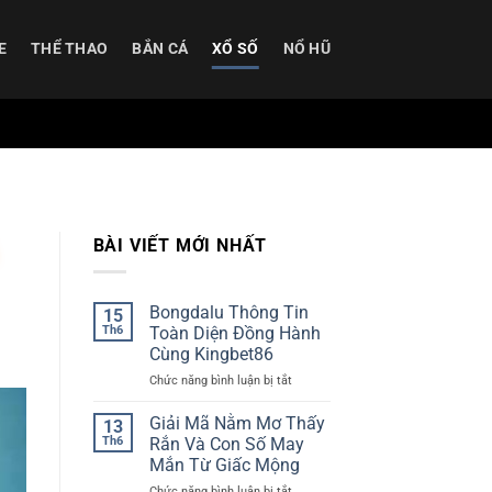
E
THỂ THAO
BẮN CÁ
XỔ SỐ
NỔ HŨ
BÀI VIẾT MỚI NHẤT
Bongdalu Thông Tin
15
Th6
Toàn Diện Đồng Hành
Cùng Kingbet86
ở
Chức năng bình luận bị tắt
Bongdalu
Thông
Giải Mã Nằm Mơ Thấy
13
Tin
Th6
Rắn Và Con Số May
Toàn
Mắn Từ Giấc Mộng
Diện
ở
Chức năng bình luận bị tắt
Đồng