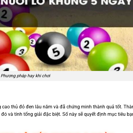
Phương pháp hay khi chơi
 cao thủ đỏ đen lâu năm và đã chứng minh thành quả tốt. Thà
 đó và tính tổng giải đặc biệt. Số này sẽ quyết định mục tiêu bạ