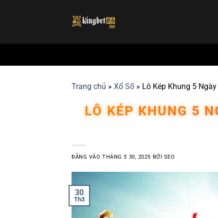
Bỏ
qua
nội
dung
Trang chủ
»
Xổ Số
»
Lô Kép Khung 5 Ngày
LÔ KÉP KHUNG 5 N
ĐĂNG VÀO
THÁNG 3 30, 2025
BỞI
SEO
30
Th3