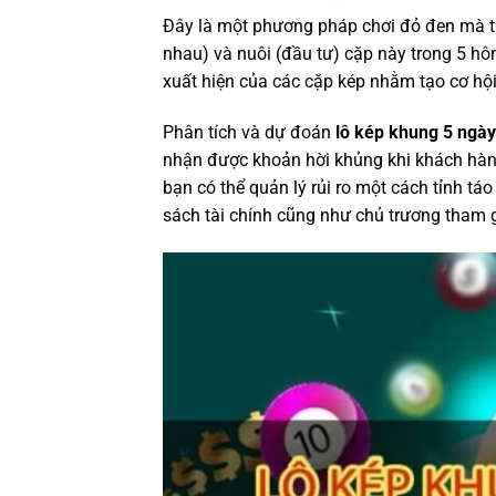
Đây là một phương pháp chơi đỏ đen mà tr
nhau) và nuôi (đầu tư) cặp này trong 5 hôm
xuất hiện của các cặp kép nhằm tạo cơ hội
Phân tích và dự đoán
lô kép khung 5 ngày
nhận được khoản hời khủng khi khách hàng
bạn có thể quản lý rủi ro một cách tỉnh tá
sách tài chính cũng như chủ trương tham g