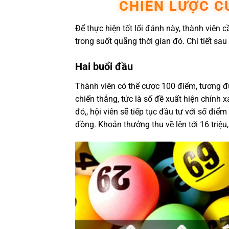
CHIẾN LƯỢC C
Để thực hiện tốt lối đánh này, thành viên 
trong suốt quãng thời gian đó. Chi tiết sau
Hai buổi đầu
Thành viên có thể cược 100 điểm, tương đ
chiến thắng, tức là số đề xuất hiện chính xá
đó,, hội viên sẽ tiếp tục đầu tư với số điểm
đồng. Khoản thưởng thu về lên tới 16 triệu,