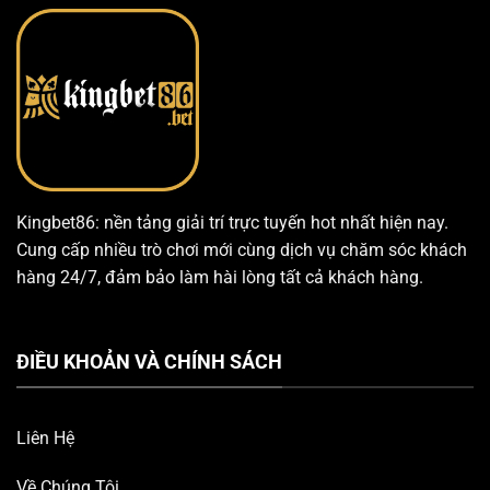
Lời
Ổn
Định
Cùng
Kingbet86
Kingbet86: nền tảng giải trí trực tuyến hot nhất hiện nay.
Cung cấp nhiều trò chơi mới cùng dịch vụ chăm sóc khách
hàng 24/7, đảm bảo làm hài lòng tất cả khách hàng.
ĐIỀU KHOẢN VÀ CHÍNH SÁCH
Liên Hệ
Về Chúng Tôi