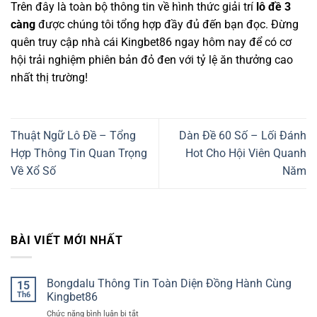
Trên đây là toàn bộ thông tin về hình thức giải trí
lô đề 3
càng
được chúng tôi tổng hợp đầy đủ đến bạn đọc. Đừng
quên truy cập nhà cái Kingbet86 ngay hôm nay để có cơ
hội trải nghiệm phiên bản đỏ đen với tỷ lệ ăn thưởng cao
nhất thị trường!
Thuật Ngữ Lô Đề – Tổng
Dàn Đề 60 Số – Lối Đánh
Hợp Thông Tin Quan Trọng
Hot Cho Hội Viên Quanh
Về Xổ Số
Năm
BÀI VIẾT MỚI NHẤT
Bongdalu Thông Tin Toàn Diện Đồng Hành Cùng
15
Th6
Kingbet86
ở
Chức năng bình luận bị tắt