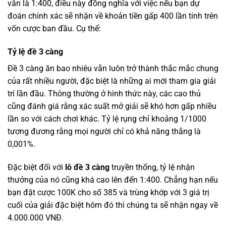
vẫn là 1:400, điều này đồng nghĩa với việc nếu bạn dự
đoán chính xác sẽ nhận về khoản tiền gấp 400 lần tính trên
vốn cược ban đầu. Cụ thể:
Tỷ lệ đề 3 càng
Đề 3 càng ăn bao nhiêu vẫn luôn trở thành thắc mắc chung
của rất nhiều người, đặc biệt là những ai mới tham gia giải
trí lần đầu. Thông thường ở hình thức này, các cao thủ
cũng đánh giá rằng xác suất mở giải sẽ khó hơn gấp nhiều
lần so với cách chơi khác. Tỷ lệ rụng chỉ khoảng 1/1000
tương đương rằng mọi người chỉ có khả năng thắng là
0,001%.
Đặc biệt đối với
lô đề 3 càng
truyền thống, tỷ lệ nhận
thưởng của nó cũng khá cao lên đến 1:400. Chẳng hạn nếu
bạn đặt cược 100K cho số 385 và trùng khớp với 3 giá trị
cuối của giải đặc biệt hôm đó thì chúng ta sẽ nhận ngay về
4.000.000 VNĐ.