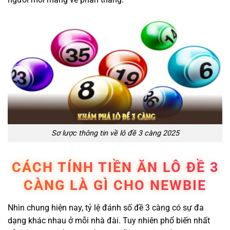
Sơ lược thông tin về lô đề 3 càng 2025
CÁCH TÍNH TIỀN ĂN LÔ ĐỀ 3
CÀNG LÀ GÌ CHO NEWBIE
Nhìn chung hiện nay, tỷ lệ đánh số đề 3 càng có sự đa
dạng khác nhau ở mỗi nhà đài. Tuy nhiên phổ biến nhất