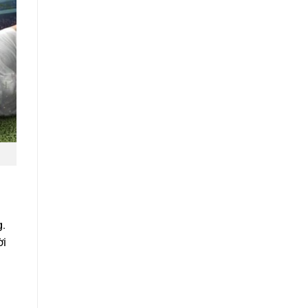
g.
ời