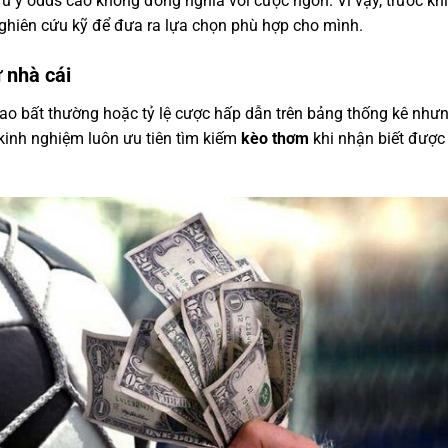
u ý odds cao không đồng nghĩa với cược ngon. Vì vậy, trước khi
nghiên cứu kỹ để đưa ra lựa chọn phù hợp cho mình.
ừ nhà cái
ao bất thường hoặc tỷ lệ cược hấp dẫn trên bảng thống kê như
 kinh nghiệm luôn ưu tiên tìm kiếm
kèo thơm
khi nhận biết được