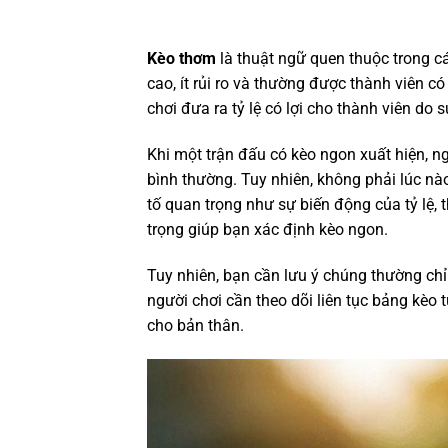
Kèo thơm
là thuật ngữ quen thuộc trong c
cao, ít rủi ro và thường được thành viên 
chơi đưa ra tỷ lệ có lợi cho thành viên do 
Khi một trận đấu có kèo ngon xuất hiện, ng
bình thường. Tuy nhiên, không phải lúc n
tố quan trọng như sự biến động của tỷ lệ, 
trọng giúp bạn xác định kèo ngon.
Tuy nhiên, bạn cần lưu ý chúng thường chỉ x
người chơi cần theo dõi liên tục bảng kèo
cho bản thân.