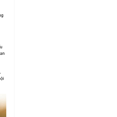
Ổn
Định
Cùng
ng
Kingbet86
ếu
uan
,
hội