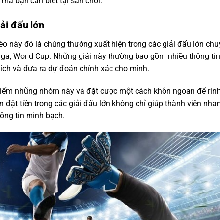
 mà bạn cần biết tại sân chơi.
ải đấu lớn
o này đó là chúng thường xuất hiện trong các giải đấu lớn chu
ga, World Cup. Những giải này thường bao gồm nhiều thông tin
tích và đưa ra dự đoán chính xác cho mình.
m kiếm những nhóm này và đặt cược một cách khôn ngoan để rinh
n đặt tiền trong các giải đấu lớn không chỉ giúp thành viên nha
ông tin minh bạch.