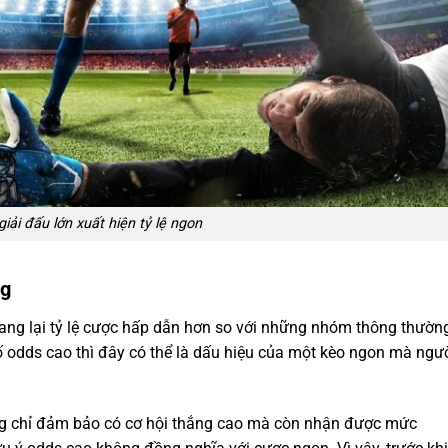
giải đấu lớn xuất hiện tỷ lệ ngon
ng
ang lại tỷ lệ cược hấp dẫn hơn so với những nhóm thông thườn
số odds cao thì đây có thể là dấu hiệu của một kèo ngon mà ngư
ông chỉ đảm bảo có cơ hội thắng cao mà còn nhận được mức