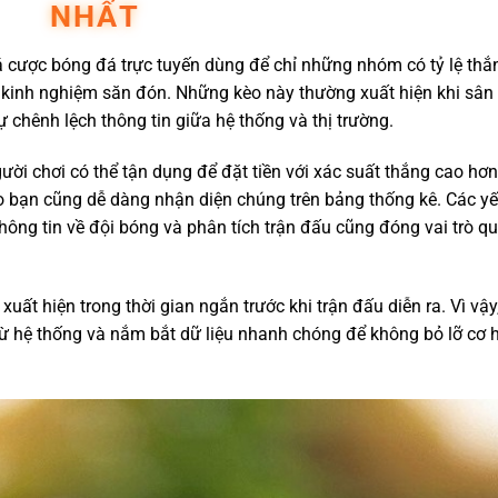
NHẤT
á cược bóng đá trực tuyến dùng để chỉ những nhóm có tỷ lệ thắ
có kinh nghiệm săn đón. Những kèo này thường xuất hiện khi sân
sự chênh lệch thông tin giữa hệ thống và thị trường.
ười chơi có thể tận dụng để đặt tiền với xác suất thắng cao hơn
ào bạn cũng dễ dàng nhận diện chúng trên bảng thống kê. Các y
thông tin về đội bóng và phân tích trận đấu cũng đóng vai trò q
uất hiện trong thời gian ngắn trước khi trận đấu diễn ra. Vì vậy
 từ hệ thống và nắm bắt dữ liệu nhanh chóng để không bỏ lỡ cơ 