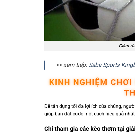
Giảm rủi
>> xem tiếp:
Saba Sports King
KINH NGHIỆM CHƠI
T
Để tận dụng tối đa lợi ích của chúng, ngườ
giúp bạn đặt cược một cách hiệu quả nhất 
Chỉ tham gia các kèo thơm tại giả