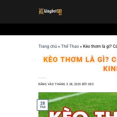
Bỏ
qua
nội
dung
Trang chủ
»
Thể Thao
»
Kèo thơm là gì? C
KÈO THƠM LÀ GÌ? 
KIN
ĐĂNG VÀO
THÁNG 3 28, 2025
BỞI
SEO
28
Th3