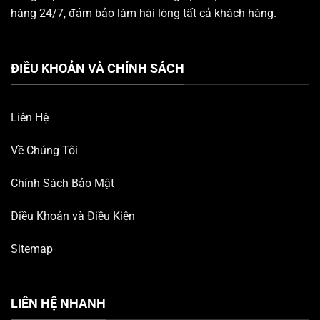
hàng 24/7, đảm bảo làm hài lòng tất cả khách hàng.
ĐIỀU KHOẢN VÀ CHÍNH SÁCH
Liên Hệ
Về Chúng Tôi
Chính Sách Bảo Mật
Điều Khoản và Điều Kiện
Sitemap
LIÊN HỆ NHANH