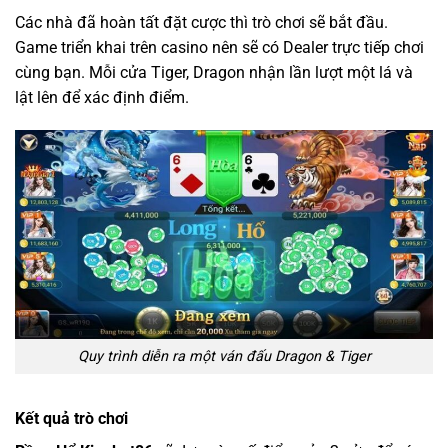
Các nhà đã hoàn tất đặt cược thì trò chơi sẽ bắt đầu.
Game triển khai trên casino nên sẽ có Dealer trực tiếp chơi
cùng bạn. Mỗi cửa Tiger, Dragon nhận lần lượt một lá và
lật lên để xác định điểm.
Quy trình diễn ra một ván đấu Dragon & Tiger
Kết quả trò chơi