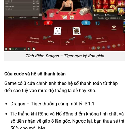
Tính điểm Dragon – Tiger cực kỳ đơn giản
Cửa cược và hệ số thanh toán
Game có 3 cửa chính tính theo hệ số thanh toán từ thấp
đến cao tuỳ vào mức độ thắng là dễ hay khó.
Dragon – Tiger thưởng cùng một tỷ lệ 1:1.
Tie thắng khi Rồng và Hổ đồng điểm không tính chất và
số tiền nhận về gấp 8 lần gốc. Ngược lại, bạn thua sẽ trả
50% cho mỗi bên.