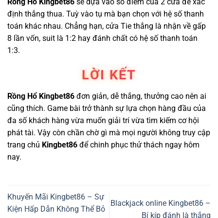
Rồng Hổ Kingbet86
sẽ dựa vào số điểm của 2 cửa để xác
định thắng thua. Tuỳ vào tụ mà bạn chọn với hệ số thanh
toán khác nhau. Chẳng hạn, cửa Tie thắng là nhận về gấp
8 lần vốn, suit là 1:2 hay đánh chất có hệ số thanh toán
1:3.
LỜI KẾT
Rồng Hổ Kingbet86
đơn giản, dễ thắng, thưởng cao nên ai
cũng thích. Game bài trở thành sự lựa chọn hàng đầu của
đa số khách hàng vừa muốn giải trí vừa tìm kiếm cơ hội
phát tài. Vậy còn chần chờ gì mà mọi người không truy cập
trang chủ
Kingbet86
để chinh phục thử thách ngay hôm
nay.
Khuyến Mãi Kingbet86 – Sự
Blackjack online Kingbet86 –
Kiện Hấp Dẫn Không Thể Bỏ
Bí kíp đánh là thắng