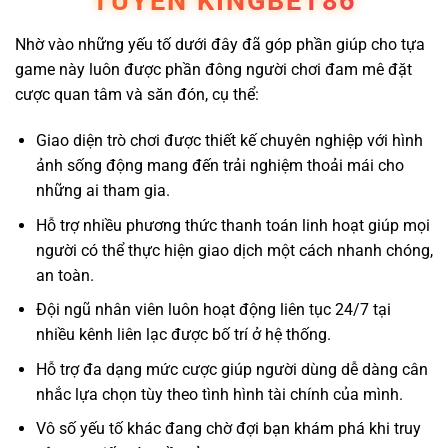
TUYẾN KINGBET86
Nhờ vào những yếu tố dưới đây đã góp phần giúp cho tựa
game này luôn được phần đông người chơi đam mê đặt
cược quan tâm và săn đón, cụ thể:
Giao diện trò chơi được thiết kế chuyên nghiệp với hình
ảnh sống động mang đến trải nghiệm thoải mái cho
những ai tham gia.
Hỗ trợ nhiều phương thức thanh toán linh hoạt giúp mọi
người có thể thực hiện giao dịch một cách nhanh chóng,
an toàn.
Đội ngũ nhân viên luôn hoạt động liên tục 24/7 tại
nhiều kênh liên lạc được bố trí ở hệ thống.
Hỗ trợ đa dạng mức cược giúp người dùng dễ dàng cân
nhắc lựa chọn tùy theo tình hình tài chính của mình.
Vô số yếu tố khác đang chờ đợi bạn khám phá khi truy