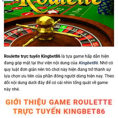
Roulette trực tuyến Kingbet86
là tựa game hấp dẫn hiện
đang góp mặt tại thư viện nội dung của
Kingbet86
. Nhờ có
quy luật đơn giản nên trò chơi này hiện đang trở thành sự
lựa chọn ưu tiên của phần đông người dùng hiện nay. Theo
dõi nội dung dưới đây để có cái nhìn tổng quát về game
này nhé.
GIỚI THIỆU GAME ROULETTE
TRỰC TUYẾN KINGBET86