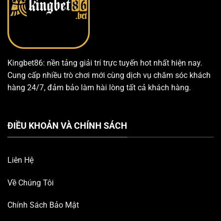
Kingbet86
Kingbet86: nền tảng giải trí trực tuyến hot nhất hiện nay.
Cung cấp nhiều trò chơi mới cùng dịch vụ chăm sóc khách
hàng 24/7, đảm bảo làm hài lòng tất cả khách hàng.
ĐIỀU KHOẢN VÀ CHÍNH SÁCH
Liên Hệ
Về Chúng Tôi
Chính Sách Bảo Mật