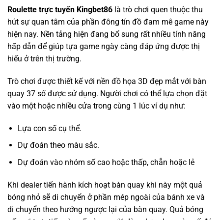
Roulette trực tuyến Kingbet86
là trò chơi quen thuộc thu
hút sự quan tâm của phần đông tín đồ đam mê game này
hiện nay. Nền tảng hiện đang bổ sung rất nhiều tính năng
hấp dẫn để giúp tựa game ngày càng đáp ứng được thị
hiếu ở trên thị trường.
Trò chơi được thiết kế với nền đồ họa 3D đẹp mắt với bàn
quay 37 số được sử dụng. Người chơi có thể lựa chọn đặt
vào một hoặc nhiều cửa trong cùng 1 lúc ví dụ như:
Lựa con số cụ thể.
Dự đoán theo màu sắc.
Dự đoán vào nhóm số cao hoặc thấp, chẵn hoặc lẻ
Khi dealer tiến hành kích hoạt bàn quay khi này một quả
bóng nhỏ sẽ di chuyển ở phần mép ngoài của bánh xe và
di chuyển theo hướng ngược lại của bàn quay. Quả bóng