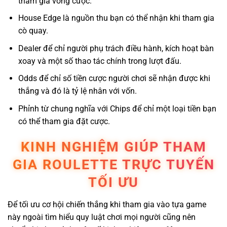
tham gia vòng cược.
House Edge là nguồn thu bạn có thể nhận khi tham gia
cò quay.
Dealer để chỉ người phụ trách điều hành, kích hoạt bàn
xoay và một số thao tác chính trong lượt đấu.
Odds để chỉ số tiền cược người chơi sẽ nhận được khi
thắng và đó là tỷ lệ nhân với vốn.
Phỉnh từ chung nghĩa với Chips để chỉ một loại tiền bạn
có thể tham gia đặt cược.
KINH NGHIỆM GIÚP THAM
GIA ROULETTE TRỰC TUYẾN
TỐI ƯU
Để tối ưu cơ hội chiến thắng khi tham gia vào tựa game
này ngoài tìm hiểu quy luật chơi mọi người cũng nên