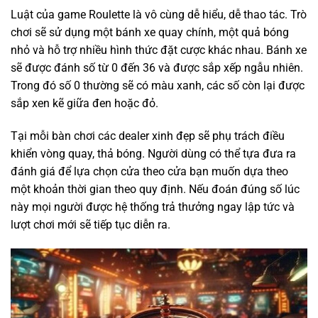
Luật của game Roulette là vô cùng dễ hiểu, dễ thao tác. Trò
chơi sẽ sử dụng một bánh xe quay chính, một quả bóng
nhỏ và hỗ trợ nhiều hình thức đặt cược khác nhau. Bánh xe
sẽ được đánh số từ 0 đến 36 và được sắp xếp ngẫu nhiên.
Trong đó số 0 thường sẽ có màu xanh, các số còn lại được
sắp xen kẽ giữa đen hoặc đỏ.
Tại mỗi bàn chơi các dealer xinh đẹp sẽ phụ trách điều
khiển vòng quay, thả bóng. Người dùng có thể tựa đưa ra
đánh giá để lựa chọn cửa theo cửa bạn muốn dựa theo
một khoản thời gian theo quy định. Nếu đoán đúng số lúc
này mọi người được hệ thống trả thưởng ngay lập tức và
lượt chơi mới sẽ tiếp tục diễn ra.