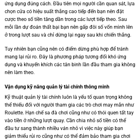
ứng dụng đúng cách. Đầu tiên mọi người cần quan sát, lựa
chọn cửa có hiệu suất thắng cao tiếp đến bạn nên đặt
cược theo số tiền tăng dần trong các lượt tiếp theo. Sau
mỗi lần dự đoán thất bại bạn nên gấp đôi số vốn mình lên
ở trong lượt sau và chỉ dừng lại ngay sau khi chiến thắng.
Tuy nhiên bạn cũng nên có điểm dừng phù hợp để tránh
mang lại rủi ro. Đây là phương pháp tương đối khó ứng
dụng và khuyến khích các tân binh lần đầu tham gia không
nên làm theo.
Vận dụng kỹ năng quản lý tài chính thông minh
Kỹ thuật quản lý tài chính luôn là yếu tố quan trọng không
thể thiếu đối với người tham gia các trò chơi may mắn như
Roulette. Hạn chế sa đà chơi cũng như có thói quen tất tay
vào tiền ở những lượt quay. Cần chia nhỏ số tiền có thể
đầu tư sang thành nhiều ván nhỏ vì việc này giúp bạn
giảm thiểu rủi ro cũng như có thể đảm bảo tham gia chơi