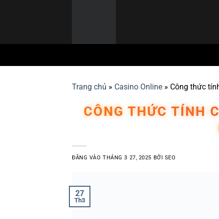
Bỏ
qua
nội
dung
Trang chủ
»
Casino Online
»
Công thức tín
CÔNG THỨC TÍNH C
ĐĂNG VÀO
THÁNG 3 27, 2025
BỞI
SEO
27
Th3