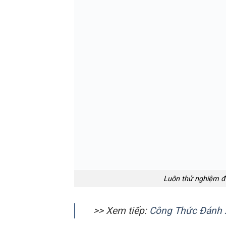
Luôn thử nghiệm để
>> Xem tiếp:
Công Thức Đánh X