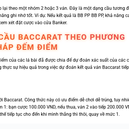
lặp lại theo một nhóm 2 hoặc 3 ván. Đây là một dạng cầu tương đ
 năng ghi nhớ tốt. Ví dụ: Nếu kết quả là BB PP BB PP, khả năng c
n xem xét đặt cược vào cửa Banker.
 CẦU BACCARAT THEO PHƯƠNG
HÁP ĐẾM ĐIỂM
điểm của các lá bài đã được chia để dự đoán xác suất của các 
 thực sự hiệu quả trong việc dự đoán kết quả ván Baccarat tiếp
ới Baccarat. Công thức này có ưu điểm dễ chơi dễ trúng, tuy nhi
Ván 1: bạn cược 100.000 VND, nếu thua, ván 2 vào tiếp 200.000 V
thế tiếp tục cho đến khi mình thắng thì thôi, quay về mức 1.