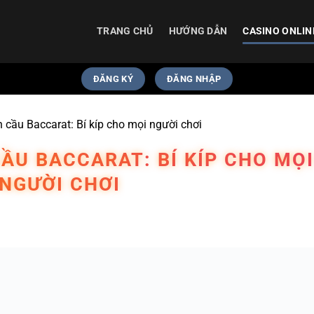
TRANG CHỦ
HƯỚNG DẪN
CASINO ONLIN
ĐĂNG KÝ
ĐĂNG NHẬP
h cầu Baccarat: Bí kíp cho mọi người chơi
ẦU BACCARAT: BÍ KÍP CHO MỌI
NGƯỜI CHƠI