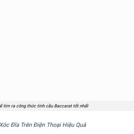
 tìm ra công thức tính cầu Baccarat tốt nhất
óc Đĩa Trên Điện Thoại Hiệu Quả