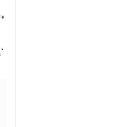
Ổn
Định
Cùng
 áp
Kingbet86
 ra
ẽ