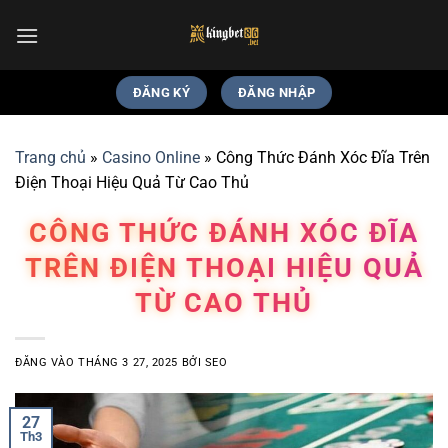
Bỏ
qua
nội
dung
ĐĂNG KÝ
ĐĂNG NHẬP
Trang chủ
»
Casino Online
»
Công Thức Đánh Xóc Đĩa Trên
Điện Thoại Hiệu Quả Từ Cao Thủ
CÔNG THỨC ĐÁNH XÓC ĐĨA
TRÊN ĐIỆN THOẠI HIỆU QUẢ
TỪ CAO THỦ
ĐĂNG VÀO
THÁNG 3 27, 2025
BỞI
SEO
27
Th3