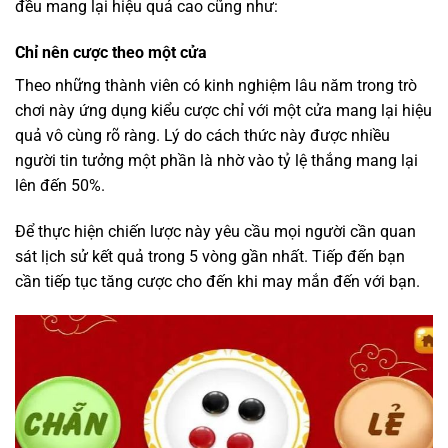
đều mang lại hiệu quả cao cũng như:
Chỉ nên cược theo một cửa
Theo những thành viên có kinh nghiệm lâu năm trong trò
chơi này ứng dụng kiểu cược chỉ với một cửa mang lại hiệu
quả vô cùng rõ ràng. Lý do cách thức này được nhiều
người tin tưởng một phần là nhờ vào tỷ lệ thắng mang lại
lên đến 50%.
Để thực hiện chiến lược này yêu cầu mọi người cần quan
sát lịch sử kết quả trong 5 vòng gần nhất. Tiếp đến bạn
cần tiếp tục tăng cược cho đến khi may mắn đến với bạn.