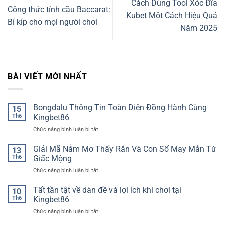
Cách Dùng Tool Xóc Đĩa
Công thức tính cầu Baccarat:
Kubet Một Cách Hiệu Quả
Bí kíp cho mọi người chơi
Năm 2025
BÀI VIẾT MỚI NHẤT
Bongdalu Thông Tin Toàn Diện Đồng Hành Cùng
15
Th6
Kingbet86
ở
Chức năng bình luận bị tắt
Bongdalu
Thông
Giải Mã Nằm Mơ Thấy Rắn Và Con Số May Mắn Từ
13
Tin
Th6
Giấc Mộng
Toàn
ở
Chức năng bình luận bị tắt
Diện
Giải
Đồng
Mã
Tất tần tật về dàn đề và lợi ích khi chơi tại
Hành
10
Nằm
Cùng
Th6
Kingbet86
Mơ
Kingbet86
ở
Chức năng bình luận bị tắt
Thấy
Tất
Rắn