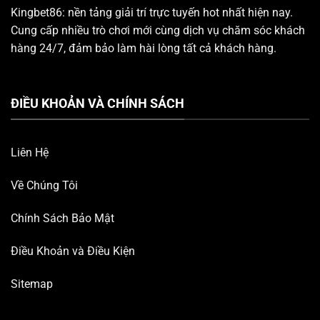
Kingbet86: nền tảng giải trí trực tuyến hot nhất hiện nay.
Cung cấp nhiều trò chơi mới cùng dịch vụ chăm sóc khách
hàng 24/7, đảm bảo làm hài lòng tất cả khách hàng.
ĐIỀU KHOẢN VÀ CHÍNH SÁCH
Liên Hệ
Về Chúng Tôi
Chính Sách Bảo Mật
Điều Khoản và Điều Kiện
Sitemap