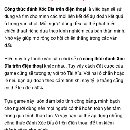
Công thức đánh Xóc Đĩa trên điện thoại
là việc bạn sẽ sử
dụng và tìm cho mình các mối liên kết để dự đoán kết quả
ở trong ván chơi. Mỗi người dùng đều có thể phát triển
chiến thuật riêng dựa theo kinh nghiệm của bản thân mình.
Nhờ vậy giúp mở rộng cơ hội chiến thắng trong các ván
đấu.
Hiện nay tùy thuộc vào sân chơi sẽ có
công thức đánh Xóc
Đĩa trên điện thoại
khác nhau. Tuy vậy cách đặt cược của
game cũng sẽ tương tự với trò Tài Xỉu. Với hai ô chẵn hoặc
lẻ nếu bạn dự đoán theo cảm tính khi này tỷ lệ thắng cũng
có thể lên đến 50%.
Tựa game này luôn đảm bảo tính công bằng, minh bạch
cho người dùng nên mọi người có thể hoàn toàn yên tâm
trong quá trình thao tác. Vì vậy bạn có thể áp dụng những
công thức đánh Xóc Đĩa ở trên điện thoại để tìm kiếm