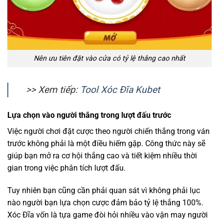
Nên ưu tiên đặt vào cửa có tỷ lệ thắng cao nhất
>> Xem tiếp:
Tool Xóc Đĩa Kubet
Lựa chọn vào người thắng trong lượt đấu trước
Việc người chơi đặt cược theo người chiến thắng trong ván
trước không phải là một điều hiếm gặp. Công thức này sẽ
giúp bạn mở ra cơ hội thắng cao và tiết kiệm nhiều thời
gian trong việc phân tích lượt đấu.
Tuy nhiên bạn cũng cần phải quan sát vì không phải lục
nào người bạn lựa chọn cược đảm bảo tỷ lệ thắng 100%.
Xóc Đĩa vốn là tựa game đòi hỏi nhiều vào vận may người