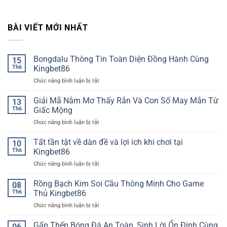
BÀI VIẾT MỚI NHẤT
Bongdalu Thông Tin Toàn Diện Đồng Hành Cùng
15
Th6
Kingbet86
ở
Chức năng bình luận bị tắt
Bongdalu
Thông
Giải Mã Nằm Mơ Thấy Rắn Và Con Số May Mắn Từ
13
Tin
Th6
Giấc Mộng
Toàn
ở
Chức năng bình luận bị tắt
Diện
Giải
Đồng
Mã
Tất tần tật về dàn đề và lợi ích khi chơi tại
Hành
10
Nằm
Cùng
Th6
Kingbet86
Mơ
Kingbet86
ở
Chức năng bình luận bị tắt
Thấy
Tất
Rắn
tần
Rồng Bạch Kim Soi Cầu Thông Minh Cho Game
Và
08
tật
Con
Th6
Thủ Kingbet86
về
Số
ở
Chức năng bình luận bị tắt
dàn
May
Rồng
đề
Mắn
Bạch
Gấp Thếp Bóng Đá An Toàn, Sinh Lời Ổn Định Cùng
và
06
Từ