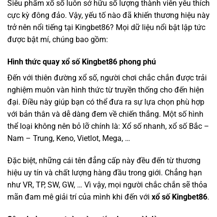
Siêu phẩm xổ số luôn sở hữu số lượng thành viên yêu thích
cực kỳ đông đảo. Vậy, yếu tố nào đã khiến thương hiệu này
trở nên nổi tiếng tại Kingbet86? Mọi dữ liệu nổi bật lập tức
được bật mí, chúng bao gồm:
Hình thức quay xổ số Kingbet86 phong phú
Đến với thiên đường xổ số, người chơi chắc chắn được trải
nghiệm muôn vàn hình thức từ truyền thống cho đến hiện
đại. Điều này giúp bạn có thể đưa ra sự lựa chọn phù hợp
với bản thân và dễ dàng đem về chiến thắng. Một số hình
thể loại không nên bỏ lỡ chính là: Xổ số nhanh, xổ số Bắc –
Nam – Trung, Keno, Vietlot, Mega, …
Đặc biệt, những cái tên đẳng cấp này đều đến từ thương
hiệu uy tín và chất lượng hàng đầu trong giới. Chẳng hạn
như VR, TP, SW, GW, … Vì vậy, mọi người chắc chắn sẽ thỏa
mãn đam mê giải trí của mình khi đến với
xổ số Kingbet86
.