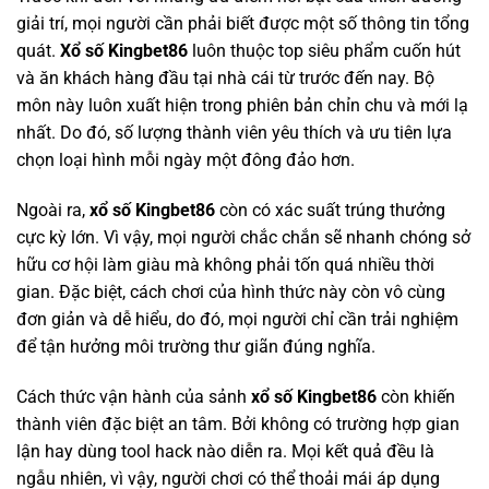
giải trí, mọi người cần phải biết được một số thông tin tổng
quát.
Xổ số Kingbet86
luôn thuộc top siêu phẩm cuốn hút
và ăn khách hàng đầu tại nhà cái từ trước đến nay. Bộ
môn này luôn xuất hiện trong phiên bản chỉn chu và mới lạ
nhất. Do đó, số lượng thành viên yêu thích và ưu tiên lựa
chọn loại hình mỗi ngày một đông đảo hơn.
Ngoài ra,
xổ số Kingbet86
còn có xác suất trúng thưởng
cực kỳ lớn. Vì vậy, mọi người chắc chắn sẽ nhanh chóng sở
hữu cơ hội làm giàu mà không phải tốn quá nhiều thời
gian. Đặc biệt, cách chơi của hình thức này còn vô cùng
đơn giản và dễ hiểu, do đó, mọi người chỉ cần trải nghiệm
để tận hưởng môi trường thư giãn đúng nghĩa.
Cách thức vận hành của sảnh
xổ số Kingbet86
còn khiến
thành viên đặc biệt an tâm. Bởi không có trường hợp gian
lận hay dùng tool hack nào diễn ra. Mọi kết quả đều là
ngẫu nhiên, vì vậy, người chơi có thể thoải mái áp dụng