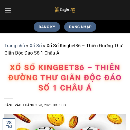
Bỏ
qua
nội
dung
ĐĂNG KÝ
ĐĂNG NHẬP
Trang chủ
»
Xổ Số
»
Xổ Số Kingbet86 – Thiên Đường Thư
Giãn Độc Đáo Số 1 Châu Á
XỔ SỐ KINGBET86 – THIÊN
ĐƯỜNG THƯ GIÃN ĐỘC ĐÁO
SỐ 1 CHÂU Á
ĐĂNG VÀO
THÁNG 3 28, 2025
BỞI
SEO
28
Th3