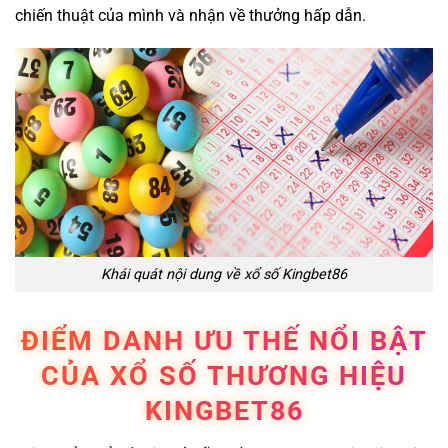
chiến thuật của mình và nhận về thưởng hấp dẫn.
Khái quát nội dung về xổ số Kingbet86
ĐIỂM DANH ƯU THẾ NỔI BẬT
CỦA XỔ SỐ THƯƠNG HIỆU
KINGBET86