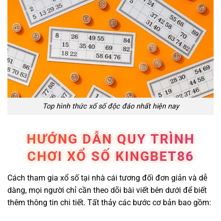
Top hình thức xổ số độc đáo nhất hiện nay
HƯỚNG DẪN QUY TRÌNH
CHƠI XỔ SỐ KINGBET86
Cách tham gia xổ số tại nhà cái tương đối đơn giản và dễ
dàng, mọi người chỉ cần theo dõi bài viết bên dưới để biết
thêm thông tin chi tiết. Tất thảy các bước cơ bản bao gồm: