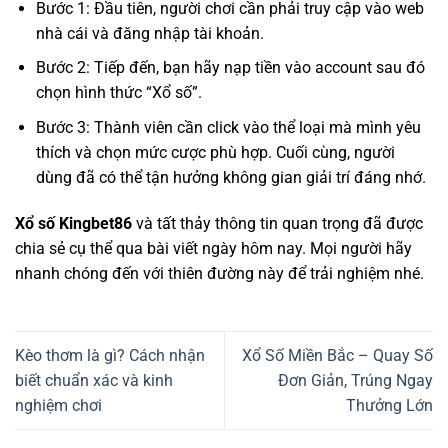
Bước 1: Đầu tiên, người chơi cần phải truy cập vào web
nhà cái và đăng nhập tài khoản.
Bước 2: Tiếp đến, bạn hãy nạp tiền vào account sau đó
chọn hình thức “Xổ số”.
Bước 3: Thành viên cần click vào thể loại mà mình yêu
thích và chọn mức cược phù hợp. Cuối cùng, người
dùng đã có thể tận hưởng không gian giải trí đáng nhớ.
Xổ số Kingbet86
và tất thảy thông tin quan trọng đã được
chia sẻ cụ thể qua bài viết ngày hôm nay. Mọi người hãy
nhanh chóng đến với thiên đường này để trải nghiệm nhé.
Kèo thơm là gì? Cách nhận
Xổ Số Miền Bắc – Quay Số
biết chuẩn xác và kinh
Đơn Giản, Trúng Ngay
nghiệm chơi
Thưởng Lớn