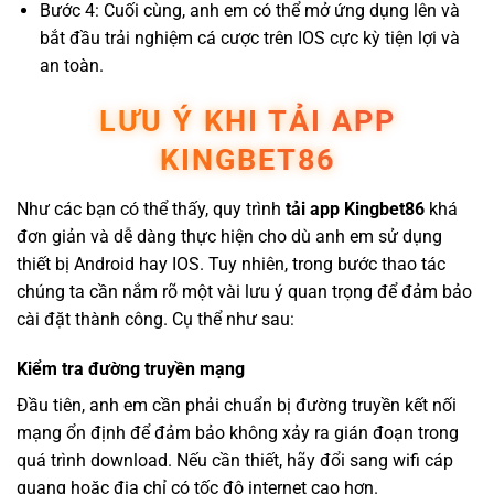
Bước 4: Cuối cùng, anh em có thể mở ứng dụng lên và
bắt đầu trải nghiệm cá cược trên IOS cực kỳ tiện lợi và
an toàn.
LƯU Ý KHI TẢI APP
KINGBET86
Như các bạn có thể thấy, quy trình
tải app Kingbet86
khá
đơn giản và dễ dàng thực hiện cho dù anh em sử dụng
thiết bị Android hay IOS. Tuy nhiên, trong bước thao tác
chúng ta cần nắm rõ một vài lưu ý quan trọng để đảm bảo
cài đặt thành công. Cụ thể như sau:
Kiểm tra đường truyền mạng
Đầu tiên, anh em cần phải chuẩn bị đường truyền kết nối
mạng ổn định để đảm bảo không xảy ra gián đoạn trong
quá trình download. Nếu cần thiết, hãy đổi sang wifi cáp
quang hoặc địa chỉ có tốc độ internet cao hơn.