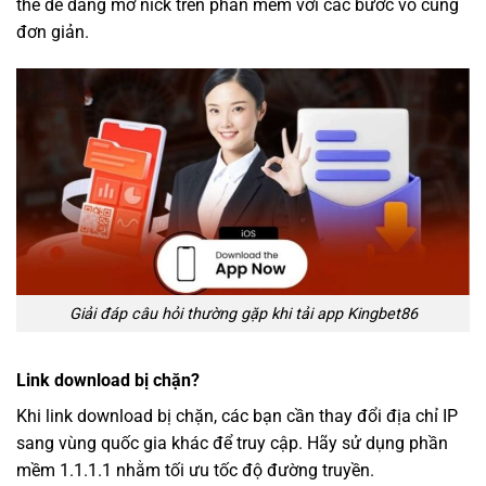
thể dễ dàng mở nick trên phần mềm với các bước vô cùng
đơn giản.
Giải đáp câu hỏi thường gặp khi tải app Kingbet86
Link download bị chặn?
Khi link download bị chặn, các bạn cần thay đổi địa chỉ IP
sang vùng quốc gia khác để truy cập. Hãy sử dụng phần
mềm 1.1.1.1 nhằm tối ưu tốc độ đường truyền.