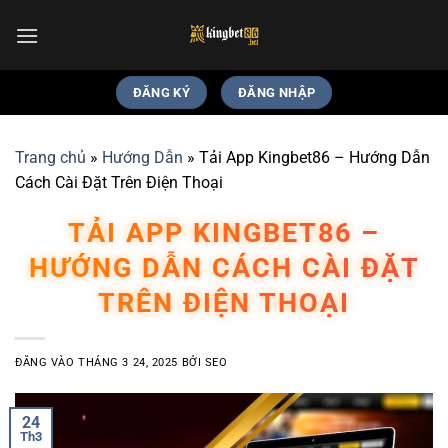
Bỏ
qua
nội
dung
ĐĂNG KÝ
ĐĂNG NHẬP
Trang chủ
»
Hướng Dẫn
»
Tải App Kingbet86 – Hướng Dẫn
Cách Cài Đặt Trên Điện Thoại
TẢI APP KINGBET86 –
HƯỚNG DẪN CÁCH CÀI ĐẶT
TRÊN ĐIỆN THOẠI
ĐĂNG VÀO
THÁNG 3 24, 2025
BỞI
SEO
24
Th3