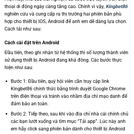
thoại di động ngày càng tăng cao. Chính vì vậy,
Kingbet86
nghiên cứu và cung cấp ra thị trường hai phiên bản phù
hợp cho thiết bị IOS, Android để anh em dễ dàng lựa chọn.
Cách tải như sau:
Cách cài đặt trên Android
Đầu tiên, theo ghi nhận từ hệ thống thì số lượng thành viên
sử dụng thiết bị Android đang khá đông. Các bước thực
hiện như sau:
Bước 1: Đầu tiên, quý hội viên cần truy cập link
Kingbet86 chính thức bằng trình duyệt Google Chrome
trên điện thoại và tránh vào nhầm địa chỉ mạo danh để
đảm bảo an toàn.
Bước 2: Tiếp theo, sau khi vào địa chỉ nhà cái chính chủ
các bạn lướt xuống và tìm mục “Tải app”. Lúc này anh
em hãy click sang phiên bản dành cho thiết bị Android