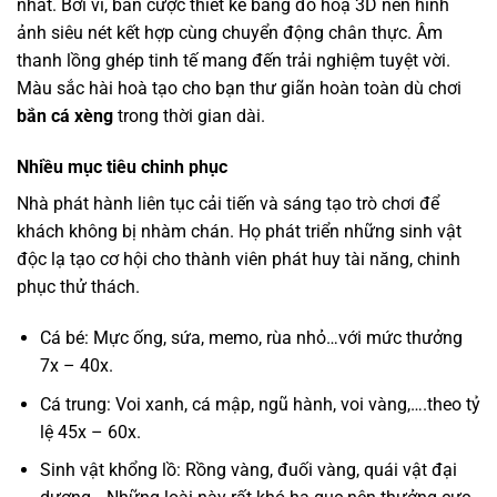
nhất. Bởi vì, bàn cược thiết kế bằng đồ hoạ 3D nên hình
ảnh siêu nét kết hợp cùng chuyển động chân thực. Âm
thanh lồng ghép tinh tế mang đến trải nghiệm tuyệt vời.
Màu sắc hài hoà tạo cho bạn thư giãn hoàn toàn dù chơi
bắn cá xèng
trong thời gian dài.
Nhiều mục tiêu chinh phục
Nhà phát hành liên tục cải tiến và sáng tạo trò chơi để
khách không bị nhàm chán. Họ phát triển những sinh vật
độc lạ tạo cơ hội cho thành viên phát huy tài năng, chinh
phục thử thách.
Cá bé: Mực ống, sứa, memo, rùa nhỏ…với mức thưởng
7x – 40x.
Cá trung: Voi xanh, cá mập, ngũ hành, voi vàng,….theo tỷ
lệ 45x – 60x.
Sinh vật khổng lồ: Rồng vàng, đuối vàng, quái vật đại