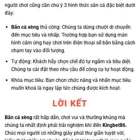
người chơi cũng cần chú ý 3 hình thức săn cá đặc biệt dưới
đây.
Bắn cá xèng
thủ công: Chúng ta dùng chuột di chuyển
đến mục tiêu và nhấp. Trường hợp bạn sử dụng màn
hình cảm ứng hay chơi trên điện thoại sẽ bắn bằng cách
chạm tay vào đối tượng.
Tự động: Khách hãy chọn chế độ tự ngắm và tiêu diệt.
Chúng ta cài đặt theo nhu cầu để công cụ tự hoạt động.
Khóa mục tiêu: Bạn chọn chức năng và nhấn mục tiêu
muốn khoá là ngay lập tức chúng được kích hoạt.
LỜI KẾT
Bắn cá xèng
rất hấp dẫn, chơi vui và thưởng khủng mà
chúng ta nhất định phải trải nghiệm khi đến
Kingbet86.
Chúc mọi người có những giây phút thư giãn tuyệt vời,