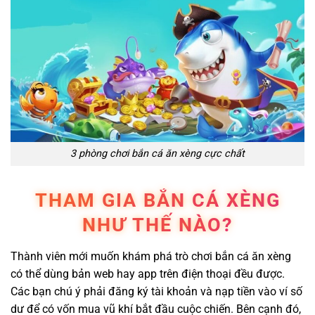
3 phòng chơi bắn cá ăn xèng cực chất
THAM GIA BẮN CÁ XÈNG
NHƯ THẾ NÀO?
Thành viên mới muốn khám phá trò chơi bắn cá ăn xèng
có thể dùng bản web hay app trên điện thoại đều được.
Các bạn chú ý phải đăng ký tài khoản và nạp tiền vào ví số
dư để có vốn mua vũ khí bắt đầu cuộc chiến. Bên cạnh đó,