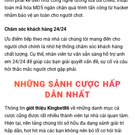
hình phải kể đến như công nghệ tường lửa đa chiều, thuật
toán mã hóa MD5 ngăn chặn quá trình tấn công từ hacker
nhằm bảo vệ an toàn cho người chơi.
Chăm sóc khách hàng 24/24
Ưu điểm tiếp theo mà nhà cái chúng tôi mang đến cho
người chơi chính là nhờ hệ thống chăm sóc khách hàng
chất lượng. Cụ thể, nhân viên tư vấn sẵn sàng hỗ trợ anh
em 24/24 để giúp các bạn giải quyết vấn đề, sự cố và câu
hỏi thắc mắc người chơi gặp phải.
NHỮNG SẢNH CƯỢC HẤP
DẪN NHẤT
Thông tin
giới thiệu Kingbet86
về những danh mục cá
cược cũng được rất nhiều thành viên tại nhà cái quan tâm.
Hiện tại, nền tảng chúng tôi sở hữu đa dạng sảnh giải trí
hấp dẫn, hot hit mà các bạn không nên bỏ lỡ cơ hội trải