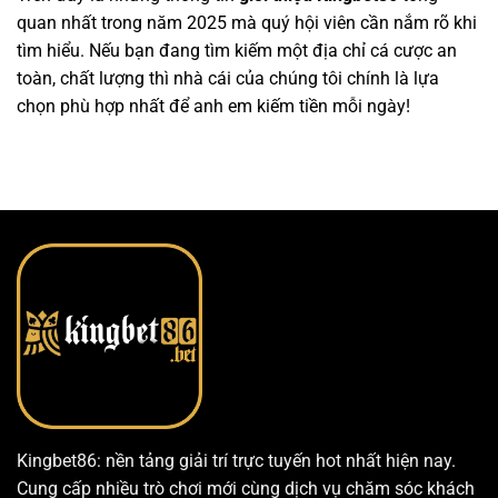
quan nhất trong năm 2025 mà quý hội viên cần nắm rõ khi
tìm hiểu. Nếu bạn đang tìm kiếm một địa chỉ cá cược an
toàn, chất lượng thì nhà cái của chúng tôi chính là lựa
chọn phù hợp nhất để anh em kiếm tiền mỗi ngày!
Kingbet86: nền tảng giải trí trực tuyến hot nhất hiện nay.
Cung cấp nhiều trò chơi mới cùng dịch vụ chăm sóc khách