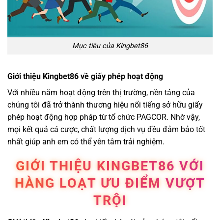
Mục tiêu của Kingbet86
Giới thiệu Kingbet86 về giấy phép hoạt động
Với nhiều năm hoạt động trên thị trường, nền tảng của
chúng tôi đã trở thành thương hiệu nổi tiếng sở hữu giấy
phép hoạt động hợp pháp từ tổ chức PAGCOR. Nhờ vậy,
mọi kết quả cá cược, chất lượng dịch vụ đều đảm bảo tốt
nhất giúp anh em có thể yên tâm trải nghiệm.
GIỚI THIỆU KINGBET86 VỚI
HÀNG LOẠT ƯU ĐIỂM VƯỢT
TRỘI