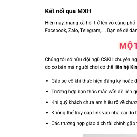
Kết nối qua MXH
Hiện nay, mạng xã hội trở lên vô cùng phổ 
Facebook, Zalo, Telegram,…. Bạn sẽ dễ dàng 
MỘT
Chúng tôi sở hữu đội ngũ CSKH chuyên nghi
do cơ bản mà người chơi có thể
liên hệ Ki
Gặp sự cố khi thực hiện đăng ký hoặc đ
Trường hợp bạn thắc mắc vấn đề liên qu
Khi quý khách chưa am hiểu rõ về chươ
Không thể truy cập link vào nhà cái do 
Các trường hợp giao dịch tài chính gặp 