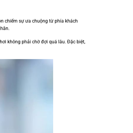
uôn chiếm sự ưa chuộng từ phía khách
khăn.
ơi không phải chờ đợi quá lâu. Đặc biệt,