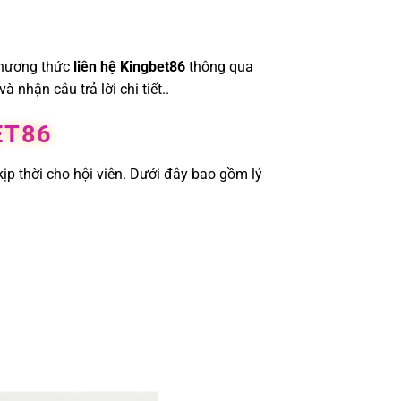
 phương thức
liên hệ Kingbet86
thông qua
 nhận câu trả lời chi tiết..
ET86
p thời cho hội viên. Dưới đây bao gồm lý