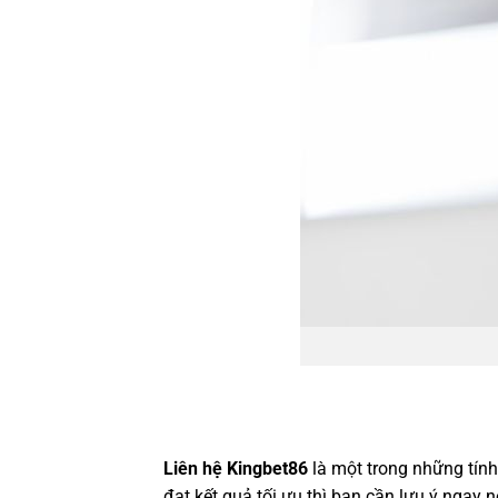
Liên hệ Kingbet86
là một trong những tính
đạt kết quả tối ưu thì bạn cần lưu ý ngay 