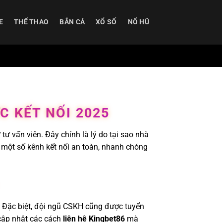
E
THỂ THAO
BẮN CÁ
XỔ SỐ
NỔ HŨ
C KẾT NỐI 2025
 vấn viên. Đây chính là lý do tại sao nhà
a một số kênh kết nối an toàn, nhanh chóng
y. Đặc biệt, đội ngũ CSKH cũng được tuyển
cập nhật các cách
liên hệ Kingbet86
mà