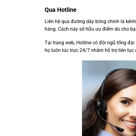
Qua Hotline
Liên hệ qua đường dây bóng chính là kênh 
hàng. Cách này sở hữu ưu điểm dù cho bạn
Tại trang web, Hotline có đội ngũ tổng đà
họ luôn túc trực 24/7 nhằm hỗ trợ liên tục